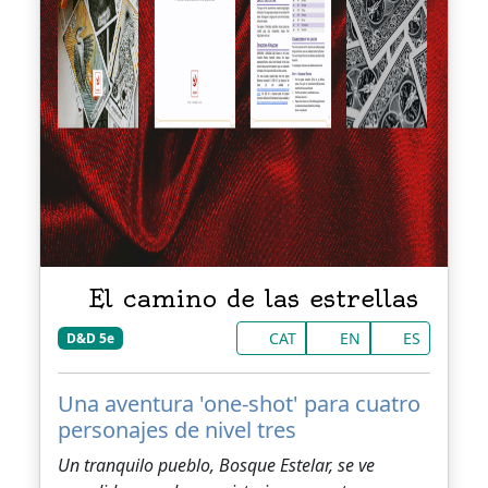
El camino de las estrellas
CAT
EN
ES
D&D 5e
Una aventura 'one-shot' para cuatro
personajes de nivel tres
Un tranquilo pueblo, Bosque Estelar, se ve