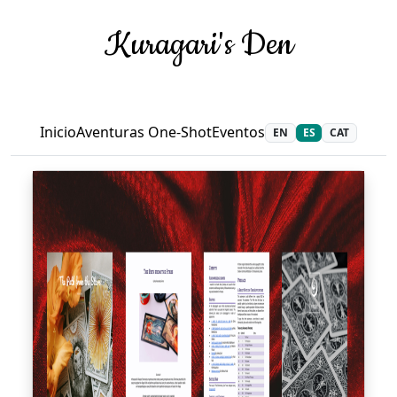
Kuragari's Den
Inicio
Aventuras One-Shot
Eventos
EN
ES
CAT